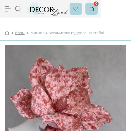
0
Квіти
Магнолія оксамитова пудрова на стеблі