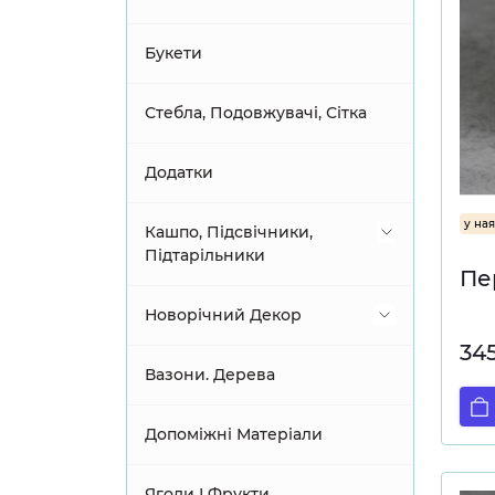
Гортензія
Піони
Зелень кущем
Букети
Еустома, Фрезія
Золото & Срібло
Стебла, Подовжувачі, Сітка
Клематіс
Листки Орхідей
Додатки
у ная
Піони
Листя
Кашпо, Підсвічники,
Підтарільники
Пе
Хризантеми, Жоржини
Пастельна зелень
Інші кашпо
Новорічний Декор
34
Вази скляні
Банти
Вазони. Дерева
Золото
Віночки
Допоміжні Матеріали
Кераміка
Гілки хвойні
Ягоди І Фрукти