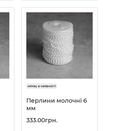
немає в наявності
м
Перлини молочні 6
мм
333.00грн.