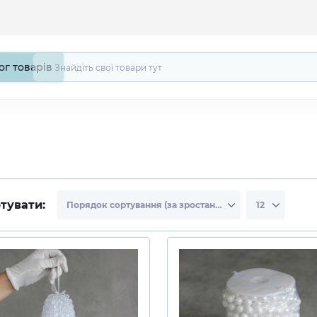
ог товарів
тувати: