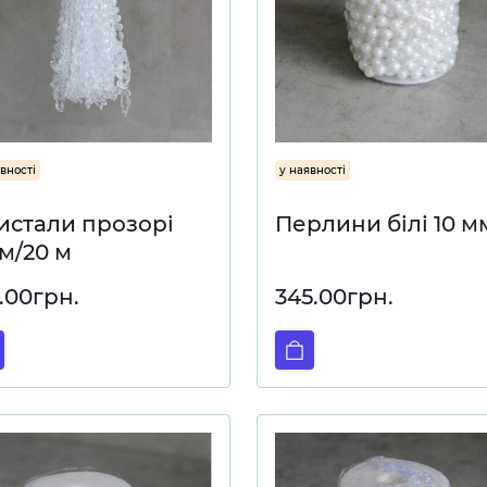
вності
у наявності
истали прозорі
Перлини білі 10 м
мм/20 м
.00грн.
345.00грн.