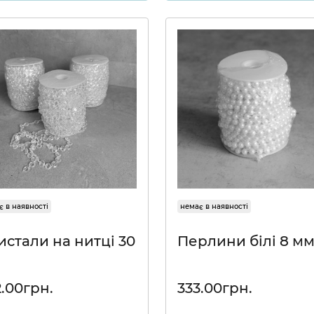
є в наявності
немає в наявності
истали на нитці 30
Перлини білі 8 м
2.00грн.
333.00грн.