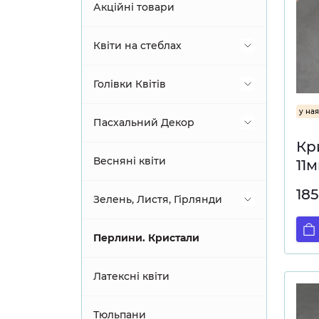
Акційні товари
Квіти на стеблах
Троянди
Голівки Квітів
у ная
Інші квіти
Протеї
Пасхальний Декор
Кр
Гіпсофіла
Троянди
Статуетки, фігурки
Весняні квіти
11
185
Дельфініум, Матіола
Інші квіти
Декоративні яйця
Зелень, Листя, Гірлянди
Сакура, Бугенвілія
Гортензії
Кошики, кашпо
Ампельна зелень, Гірлянди
Перлини. Кристали
Орхідеї
Хризантеми, Жоржини
Інший пасхальний декор
Віночки
Латексні квіти
Ампельні квіти
Ранункулюси, Анемони
Зелень гілкою
Тюльпани