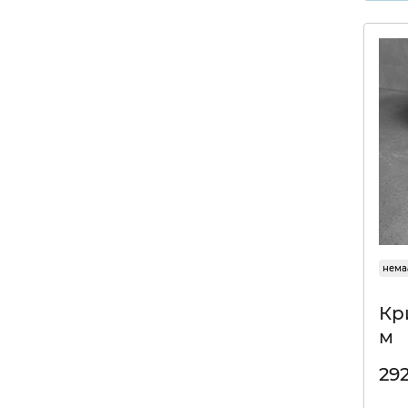
Ялинки
нема
Кр
м
29