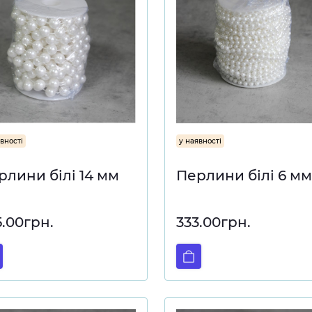
вності
у наявності
рлини білі 14 мм
Перлини білі 6 мм
5.00грн.
333.00грн.