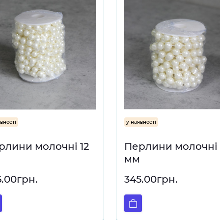
вності
у наявності
рлини молочні 12
Перлини молочні 
мм
5.00грн.
345.00грн.